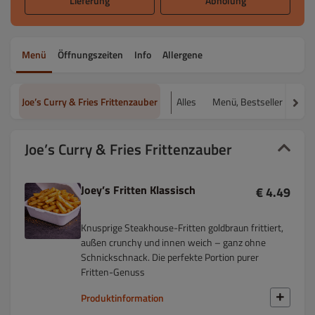
Lieferung
Abholung
Menü
Öffnungszeiten
Info
Allergene
Joe’s Curry & Fries Frittenzauber
Alles
Menü, Bestseller & Ang
Joe’s Curry & Fries Frittenzauber
Joey’s Fritten Klassisch
€ 4.49
Knusprige Steakhouse-Fritten goldbraun frittiert,
außen crunchy und innen weich – ganz ohne
Schnickschnack. Die perfekte Portion purer
Fritten-Genuss
Produktinformation