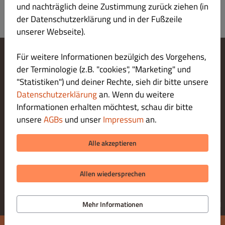
und nachträglich deine Zustimmung zurück ziehen (in
der Datenschutzerklärung und in der Fußzeile
unserer Webseite).
Für weitere Informationen bezülgich des Vorgehens,
Cookie-Einstellungen ändern
der Terminologie (z.B. "cookies", "Marketing" und
Kontaktiere uns
"Statistiken") und deiner Rechte, sieh dir bitte unsere
Datenschutzerklärung
Datenschutzerklärung
an. Wenn du weitere
Allgemeine Geschäftsbedingungen
Informationen erhalten möchtest, schau dir bitte
Impressum
unsere
AGBs
und unser
Impressum
an.
LIEFERUNG ZAHLUNGSARTEN
Alle akzeptieren
ZAHLUNGSARTEN BEI ABHOLUNG
Allen wiedersprechen
© 2026 Mampfy Crazy Mexican
Online Bestellsystem für Gastronomie bereitgestellt von
Mehr Informationen
DISH