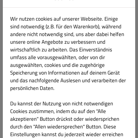
Style und überzogen mit cremiger Käsesauce.
Abgerundet mit frischen Lauchzwiebeln,
Wir nutzen cookies auf unserer Webseite. Einige
knusprigen Röstzwiebeln und crunchy
Chipsbröseln – herzhaft, intensiv und richtig
sind notwendig (z.B. für den Warenkorb), während
loaded.
andere nicht notwendig sind, uns aber dabei helfen
unsere online Angebote zu verbessern und
Produktinformation
wirtschaftlich zu arbeiten. Das Einverständnis
umfass alle vorausgewählten, oder von dir
Joey’s Smoked Tofu Fritten (vegan)
€ 9.99
ausgewählten, cookies und die zugehörige
Soja Sellerie Senf
Speicherung von Informationen auf deinem Gerät
Knusprige Steakhouse-Fritten randvoll in der Box,
und das nachfolgende Auslesen und verarbeiten der
getoppt mit würzig mariniertem, geräuchertem
persönlichen Daten.
Tofu und verfeinert mit BBQ-Sauce. Abgerundet
mit frischen Lauchzwiebeln, knusprigen
Du kannst der Nutzung von nicht notwendigen
Röstzwiebeln und crunchy Chipsbröseln – rauchig,
Cookies zustimmen, indem du auf den "Alle
herzhaft und komplett vegan.
akzeptieren" Button drückst oder wiedersprichen
Produktinformation
durch den "Allen wiedersprechen" Button. Diese
Einstellungen kannst du jederzeit wieder erreichen