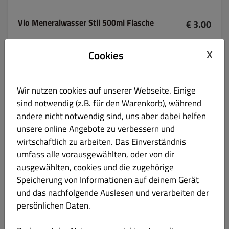
Vio Meneralwasser Stil 500ml Flasche
€ 3.00
X
Cookies
Wir nutzen cookies auf unserer Webseite. Einige
Gaensefurther classic 500ml Flache
€ 3.00
sind notwendig (z.B. für den Warenkorb), während
andere nicht notwendig sind, uns aber dabei helfen
unsere online Angebote zu verbessern und
wirtschaftlich zu arbeiten. Das Einverständnis
umfass alle vorausgewählten, oder von dir
Coca Cola 1L Flache
€ 4.90
ausgewählten, cookies und die zugehörige
Speicherung von Informationen auf deinem Gerät
und das nachfolgende Auslesen und verarbeiten der
persönlichen Daten.
Sprite 1l Flasche